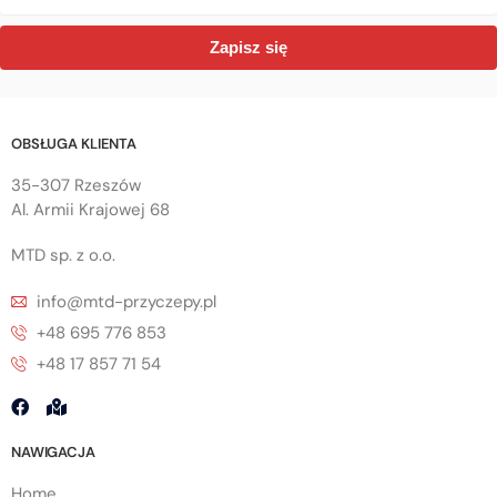
Zapisz się
OBSŁUGA KLIENTA
35-307 Rzeszów
Al. Armii Krajowej 68
MTD sp. z o.o.
info@mtd-przyczepy.pl
+48 695 776 853
+48 17 857 71 54
NAWIGACJA
Home