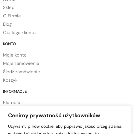
Sklep
O Firmie
Blog
Obsługa klienta
KONTO
Moje konto
Moje zamówienia
Śledź zamówienie
Koszyk
INFORMACJE
Płatności
Dostawa
Cenimy prywatność użytkowników
Regulamin sklepu
Używamy plików cookie, aby poprawić jakość przeglądania,
Polityka prywatności
wyświetlać reklamy lub treści dostosowane do