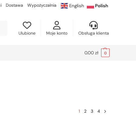
i
Dostawa
Wypożyczalnia
English
Polish
kaj
Ulubione
Moje konto
Obsługa klienta
0.00
zł
0
1
2
3
4