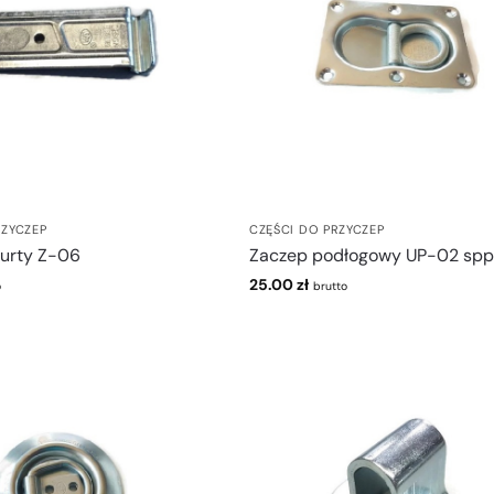
RZYCZEP
CZĘŚCI DO PRZYCZEP
burty Z-06
Zaczep podłogowy UP-02 spp
25.00
zł
o
brutto