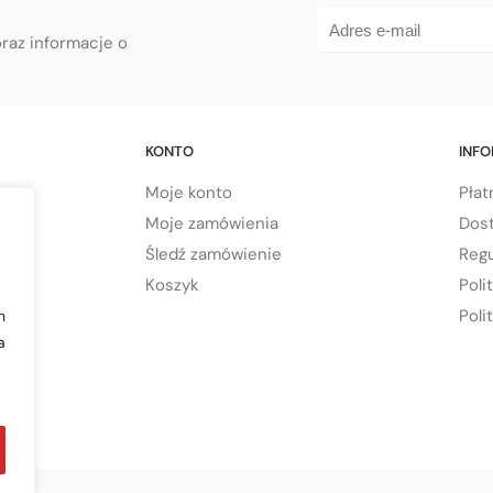
oraz informacje o
KONTO
INF
Moje konto
Płat
Moje zamówienia
Dos
Śledź zamówienie
Regu
,
Koszyk
Poli
Poli
h
a