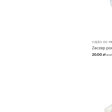
CZĘŚCI DO P
Zaczep po
20.00
zł
brut