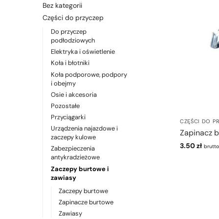
Bez kategorii
Części do przyczep
Do przyczep
podłodziowych
Elektryka i oświetlenie
Koła i błotniki
Koła podporowe, podpory
i obejmy
Osie i akcesoria
Pozostałe
Przyciągarki
CZĘŚCI DO P
Urządzenia najazdowe i
Zapinacz b
zaczepy kulowe
3.50
zł
brutto
Zabezpieczenia
antykradzieżowe
Zaczepy burtowe i
zawiasy
Zaczepy burtowe
Zapinacze burtowe
Zawiasy