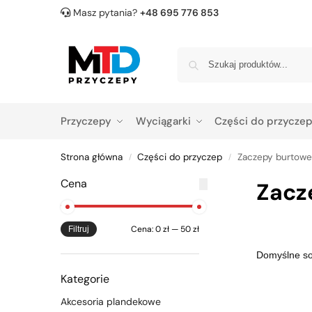
Masz pytania?
+48 695 776 853
Przyczepy
Wyciągarki
Części do przycze
Strona główna
Części do przyczep
Zaczepy burtowe 
/
/
Cena
Zacz
Cena:
0 zł
—
50 zł
Filtruj
Kategorie
Akcesoria plandekowe