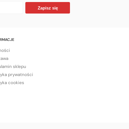
Zapisz się
ORMACJE
ności
tawa
lamin sklepu
tyka prywatności
tyka cookies