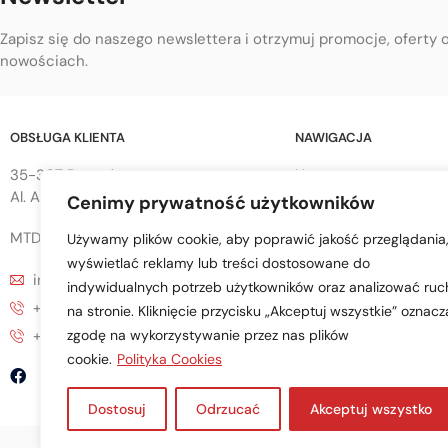
Zapisz się do naszego newslettera i otrzymuj promocje, oferty 
nowościach.
OBSŁUGA KLIENTA
NAWIGACJA
35-307 Rzeszów
Home
Al. Armii Krajowej 68
Cenimy prywatność użytkowników
Sklep
O Firmie
MTD sp. z o.o.
Używamy plików cookie, aby poprawić jakość przeglądania
Blog
wyświetlać reklamy lub treści dostosowane do
info@mtd-przyczepy.pl
Obsługa klienta
indywidualnych potrzeb użytkowników oraz analizować ruc
+48 695 776 853
na stronie. Kliknięcie przycisku „Akceptuj wszystkie” oznacz
+48 17 857 71 54
zgodę na wykorzystywanie przez nas plików
cookie.
Polityka Cookies
Dostosuj
Odrzucać
Akceptuj wszystko