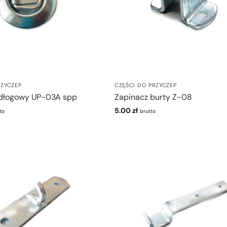
RZYCZEP
CZĘŚCI DO PRZYCZEP
dłogowy UP-03A spp
Zapinacz burty Z-08
5.00
zł
to
brutto