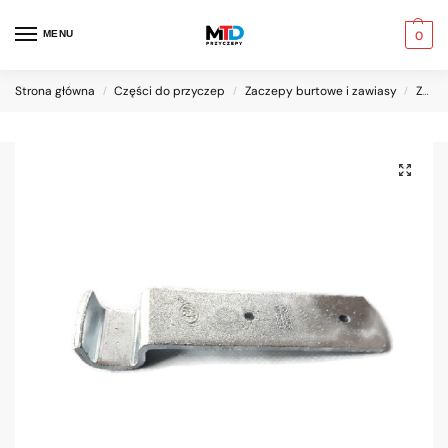
MENU
0
Strona główna
Części do przyczep
Zaczepy burtowe i zawiasy
Zaczepy burtowe
/
/
/