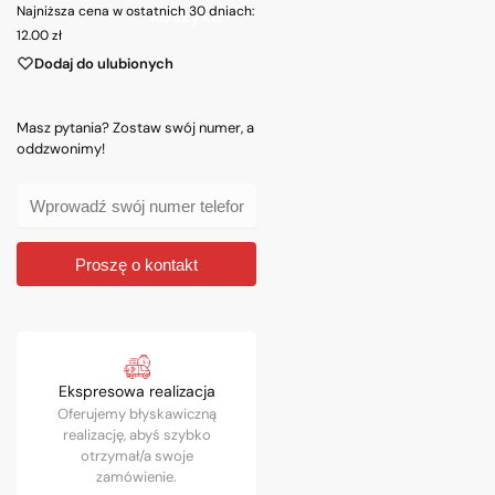
Najniższa cena w ostatnich 30 dniach:
koszyka
12.00
zł
Dodaj do ulubionych
Masz pytania? Zostaw swój numer, a
oddzwonimy!
Proszę o kontakt
Ekspresowa realizacja
Oferujemy błyskawiczną
realizację, abyś szybko
otrzymał/a swoje
zamówienie.