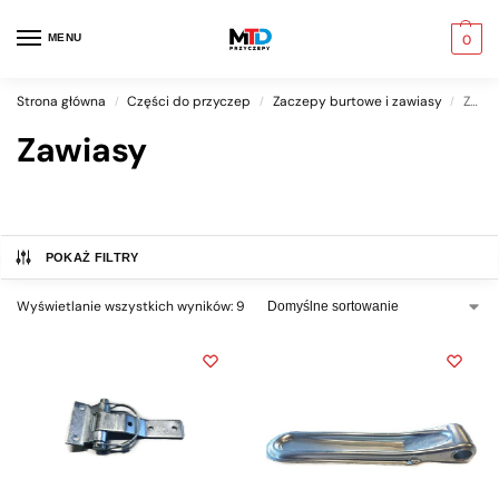
MENU
0
Strona główna
Części do przyczep
Zaczepy burtowe i zawiasy
Zawiasy
/
/
/
Zawiasy
POKAŻ FILTRY
Wyświetlanie wszystkich wyników: 9