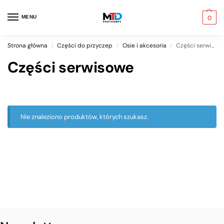
MENU
0
Strona główna
Części do przyczep
Osie i akcesoria
Części serwisowe
/
/
/
Części serwisowe
Nie znaleziono produktów, których szukasz.