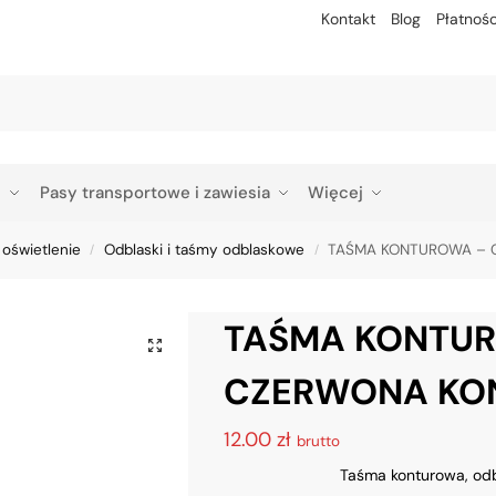
Kontakt
Blog
Płatnośc
Szu
p
Pasy transportowe i zawiesia
Więcej
 oświetlenie
Odblaski i taśmy odblaskowe
TAŚMA KONTUROWA – 
/
/
TAŚMA KONTU
CZERWONA KO
12.00
zł
brutto
Taśma konturowa, od