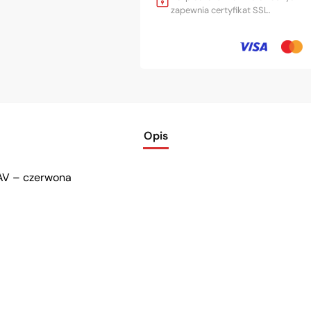
zapewnia certyfikat SSL.
Opis
AV – czerwona