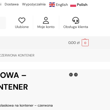
i
Dostawa
Wypożyczalnia
English
Polish
kaj
Ulubione
Moje konto
Obsługa klienta
0.00
zł
0
CZERWONA KONTENER
ROWA –
NTENER
blaskowa na kontener – czerwona