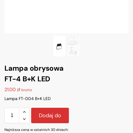
Lampa obrysowa
FT-4 B+K LED
21.00
zł
brutto
Lampa FT-004 B+K LED
Dodaj do
Najniższa cena w ostatnich 30 dniach:
koszyka