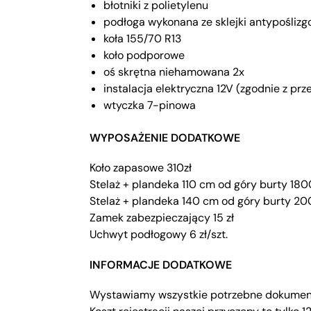
błotniki z polietylenu
podłoga wykonana ze sklejki antypoślizg
koła 155/70 R13
koło podporowe
oś skrętna niehamowana 2x
instalacja elektryczna 12V (zgodnie z p
wtyczka 7-pinowa
WYPOSAŻENIE DODATKOWE
Koło zapasowe 310zł
Stelaż + plandeka 110 cm od góry burty 180
Stelaż + plandeka 140 cm od góry burty 20
Zamek zabezpieczający 15 zł
Uchwyt podłogowy 6 zł/szt.
INFORMACJE DODATKOWE
Wystawiamy wszystkie potrzebne dokumenty 