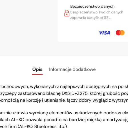
Bezpieczeństwo danych
Bezpieczeństwo Twoich danych
zapewnia certyfikat SSL.
Opis
Informacje dodatkowe
mochodowych, wykonanych z najlepszych dostępnych na pols
rzyczepy zastosowano blachę DX51D+Z275, której grubość pow
rnością na korozję i utlenianie, łączy dobry wygląd z wytrzym
nacznie ułatwia wymianę elementów uszkodzonych podczas eksp
filach AL-KO pozwala ponadto na bardziej miękką amortyzację
 firm (AL-KO, Steelpress, itp.)