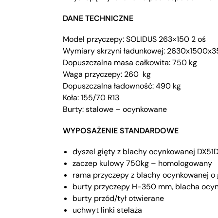
DANE TECHNICZNE
Model przyczepy: SOLIDUS 263×150 2 oś
Wymiary skrzyni ładunkowej: 2630x1500x
Dopuszczalna masa całkowita: 750 kg
Waga przyczepy: 260 kg
Dopuszczalna ładowność: 490 kg
Koła: 155/70 R13
Burty: stalowe – ocynkowane
WYPOSAŻENIE STANDARDOWE
dyszel gięty z blachy ocynkowanej DX51
zaczep kulowy 750kg – homologowany
rama przyczepy z blachy ocynkowanej o
burty przyczepy H-350 mm, blacha ocyn
burty przód/tył otwierane
uchwyt linki stelaża