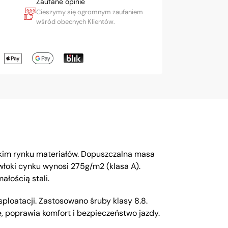
Zaufane opinie
Cieszymy się ogromnym zaufaniem
wśród obecnych Klientów.
kim rynku materiałów. Dopuszczalna masa
łoki cynku wynosi 275g/m2 (klasa A).
ałością stali.
loatacji. Zastosowano śruby klasy 8.8.
, poprawia komfort i bezpieczeństwo jazdy.