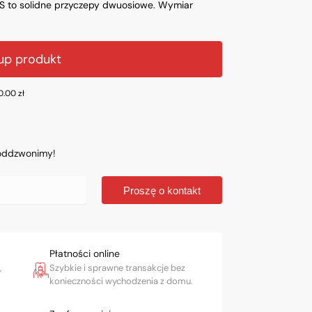
S to solidne przyczepy dwuosiowe. Wymiar
up produkt
0.00
zł
 oddzwonimy!
Proszę o kontakt
Płatności online
,
Szybkie i sprawne transakcje bez
konieczności wychodzenia z domu.