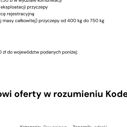
21,50 zł w wydziale komunikacji
i eksploatacji przyczepy
cę rejestracyjną
j masy całkowitej) przyczepy od 400 kg do 750 kg
0 zł do województw podanych poniżej:
owi oferty w rozumieniu Kod