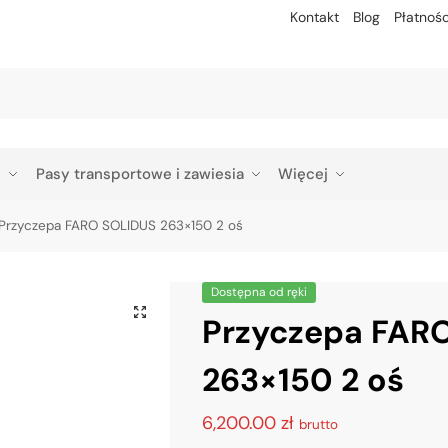
Kontakt
Blog
Płatnośc
Szu
p
Pasy transportowe i zawiesia
Więcej
Przyczepa FARO SOLIDUS 263×150 2 oś
Dostępna od ręki
Przyczepa FAR
263×150 2 oś
6,200.00
zł
brutto