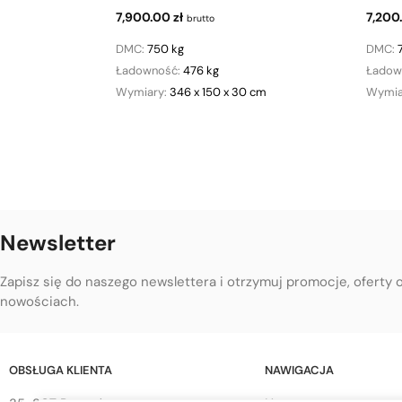
7,900.00
zł
7,200
brutto
DMC:
750 kg
DMC:
Ładowność:
476 kg
Ładow
Wymiary:
346 x 150 x 30 cm
Wymia
Newsletter
Zapisz się do naszego newslettera i otrzymuj promocje, oferty 
nowościach.
OBSŁUGA KLIENTA
NAWIGACJA