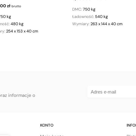
.00
zł
brutto
DMC:
750 kg
750 kg
Ładowność:
540 kg
ność:
480 kg
Wymiary:
263 x 144 x 40 cm
ry:
254 x 153 x 40 cm
oraz informacje o
KONTO
INF