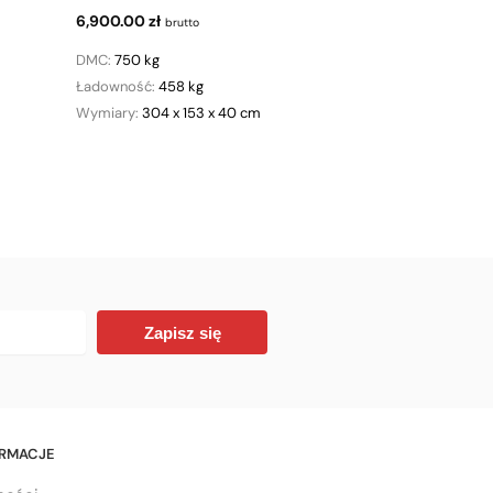
6,900.00
zł
brutto
DMC:
750 kg
Ładowność:
458 kg
Wymiary:
304 x 153 x 40 cm
Zapisz się
ORMACJE