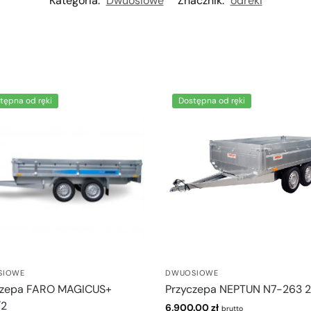
Kategoria:
Dwuosiowe
Znacznik:
odreki
tępna od ręki
Dostępna od ręki
SIOWE
DWUOSIOWE
czepa FARO MAGICUS+
Przyczepa NEPTUN N7-263 2
/2
6,900.00
zł
brutto