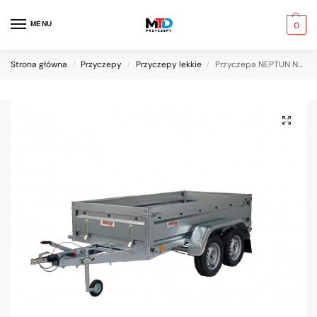
MENU
0
Strona główna
Przyczepy
Przyczepy lekkie
Przyczepa NEPTUN N07-263 2 PRO oś ham
/
/
/