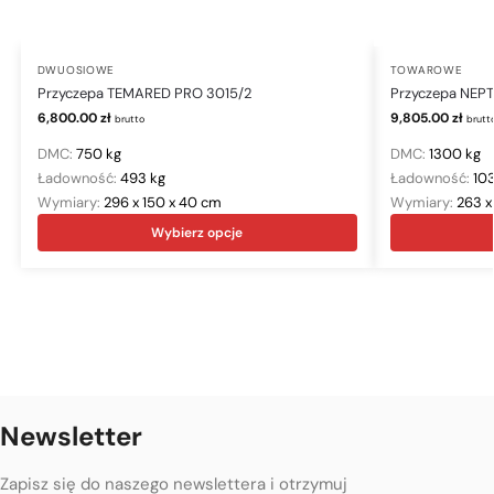
DWUOSIOWE
TOWAROWE
Przyczepa TEMARED PRO 3015/2
Przyczepa NEP
6,800.00
zł
9,805.00
zł
brutto
brutt
DMC:
750 kg
DMC:
1300 kg
Ładowność:
493 kg
Ładowność:
10
Wymiary:
296 x 150 x 40 cm
Wymiary:
263 x
Wybierz opcje
Newsletter
Zapisz się do naszego newslettera i otrzymuj