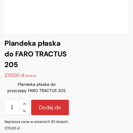
Plandeka płaska
do FARO TRACTUS
205
270.00
zł
brutto
Plandeka płaska do
przyczepy FARO TRACTUS 205
Dodaj do
Najniższa cena w ostatnich 30 dniach:
koszyka
270.00
zł