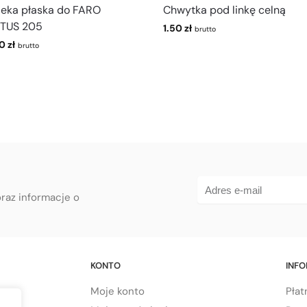
deka płaska do FARO
Chwytka pod linkę celną
TUS 205
1.50
zł
brutto
00
zł
brutto
oraz informacje o
KONTO
INF
Moje konto
Płat