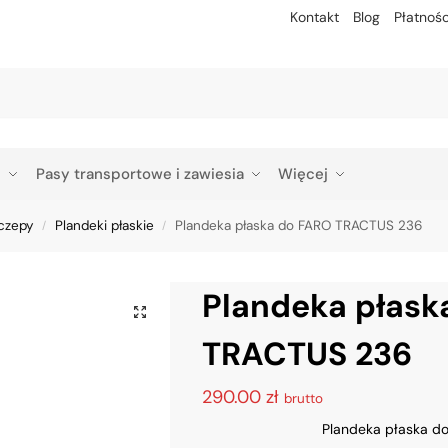
Kontakt
Blog
Płatnośc
Szu
p
Pasy transportowe i zawiesia
Więcej
czepy
Plandeki płaskie
Plandeka płaska do FARO TRACTUS 236
/
/
Plandeka płask
TRACTUS 236
290.00
zł
brutto
Plandeka płaska d