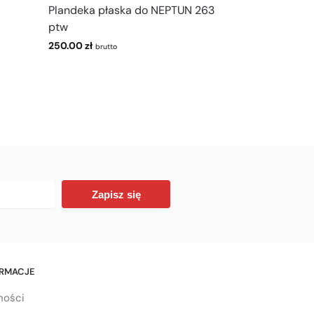
Plandeka płaska do NEPTUN 263
ptw
250.00
zł
brutto
Zapisz się
ORMACJE
ności