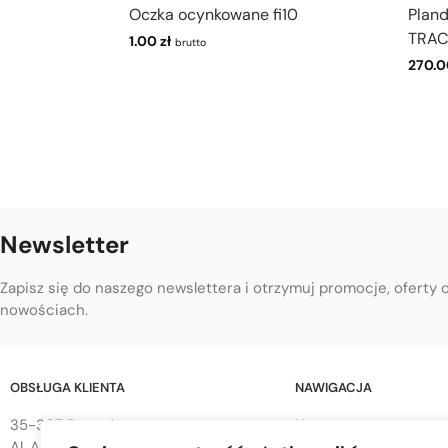
Oczka ocynkowane fi10
Plan
TRAC
1.00
zł
brutto
270.
Newsletter
Zapisz się do naszego newslettera i otrzymuj promocje, oferty 
nowościach.
OBSŁUGA KLIENTA
NAWIGACJA
35-307 Rzeszów
Home
Al. Armii Krajowej 68