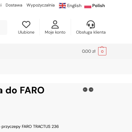
i
Dostawa
Wypożyczalnia
English
Polish
kaj
Ulubione
Moje konto
Obsługa klienta
0.00
zł
0
a do FARO
o przyczepy FARO TRACTUS 236