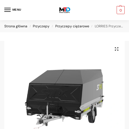
MENU
0
Strona główna
Przyczepy
Przyczepy ciężarowe
LORRIES Przyczepa burtowa z zabudową aluminiową STX395i
/
/
/