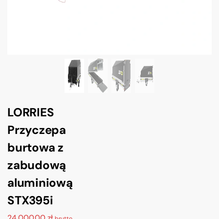
LORRIES
Przyczepa
burtowa z
zabudową
aluminiową
STX395i
24,000.00
zł
brutto