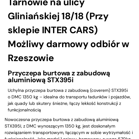
Tarnowie na ulicy
Gliniańskiej 18/18 (Przy
sklepie INTER CARS)
Możliwy darmowy odbiór w
Rzeszowie
Przyczepa burtowa z zabudową
aluminiową STX395i
Uchylna przyczepa burtowa z zabudową (coverem) STX395i
o DMC 1350 kg – idealna do transportu ładunków i pojazdów,
jak quady lub skutery śnieżne, łączy lekkość konstrukcji z
funkcjonalnością
Nowoczesna przyczepa burtowa z zabudową aluminiową
STX395I, z DMC wynoszącym 1350 kg, jest doskonałym
rozwiązaniem transportowym, łączącym w sobie wytrzymałość i
funkcjonalność. Jako model 1 osiowy, hamowany, z wagą 570kg,