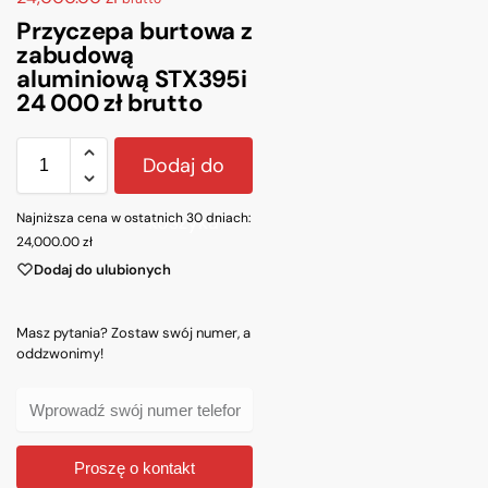
Przyczepa burtowa z
zabudową
aluminiową STX395i
24 000 zł brutto
Dodaj do
Najniższa cena w ostatnich 30 dniach:
koszyka
24,000.00
zł
Dodaj do ulubionych
Masz pytania? Zostaw swój numer, a
oddzwonimy!
Proszę o kontakt