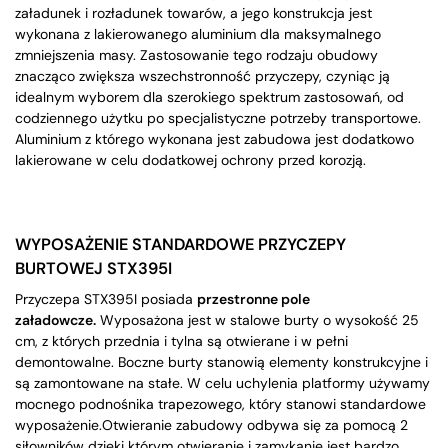
załadunek i rozładunek towarów, a jego konstrukcja jest
wykonana z lakierowanego aluminium dla maksymalnego
zmniejszenia masy. Zastosowanie tego rodzaju obudowy
znacząco zwiększa wszechstronność przyczepy, czyniąc ją
idealnym wyborem dla szerokiego spektrum zastosowań, od
codziennego użytku po specjalistyczne potrzeby transportowe.
Aluminium z którego wykonana jest zabudowa jest dodatkowo
lakierowane w celu dodatkowej ochrony przed korozją.
WYPOSAŻENIE STANDARDOWE PRZYCZEPY
BURTOWEJ STX395I
Przyczepa STX395I posiada
przestronne pole
załadowcze.
Wyposażona jest w stalowe burty o wysokość 25
cm, z których przednia i tylna są otwierane i w pełni
demontowalne. Boczne burty stanowią elementy konstrukcyjne i
są zamontowane na stałe. W celu uchylenia platformy używamy
mocnego podnośnika trapezowego, który stanowi standardowe
wyposażenie.Otwieranie zabudowy odbywa się za pomocą 2
siłowników dzięki którym otwieranie i zamykanie jest bardzo