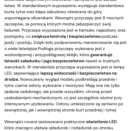
łatwe. W standardowym wyposażeniu występuje standardowa
burta tylna oraz klapa zabudowy otwierana do góry
wspomagana siłownikami. Wewnątrz przyczepy jest 8 mocnych
zaczepów, za pomocą których można zabezpieczyć swój
ładunek. Przyczepa wyposażona jest w hamulec najazdowy oraz
postojowy, co
zwiększa kontrolę i bezpieczeństwo
podczas
jazdy i postoju. Dzięki kołu podporowemu manewrowanie nią jest
o wiele łatwiejsze.Podłoga przyczepy wykonana jest z
wodoodpornej i antypoślizgowej sklejki, która
gwarantuje
łatwość załadunku
i jego bezpieczeństwo
nawet w trudnych
warunkach. W standardzie przyczepa wyposażona jest w lampy
LED, zapewniające
lepszą widoczność i bezpieczeństwo na
drodze.
Nowoczesny wygląd modelu podkreślają przednie i
tylne czarne osłony wykonane z tworzywa. Mają one nie tylko
zadania ozdobnego, ale przede wszystkim, chronią przed
uszkodzeniami mechanicznymi, co jest szczególnie istotne przy
intensywnym użytkowaniu. Osłony umieszczone są zarówno po
zewnętrznej, jak i wewnętrznej stronie burt przedniej i tylnej.
Wewnątrz covera zastosowano praktyczne
oświetlenie LED
,
które znacząco ułatwia załadunek i rozładunek po zmroku.