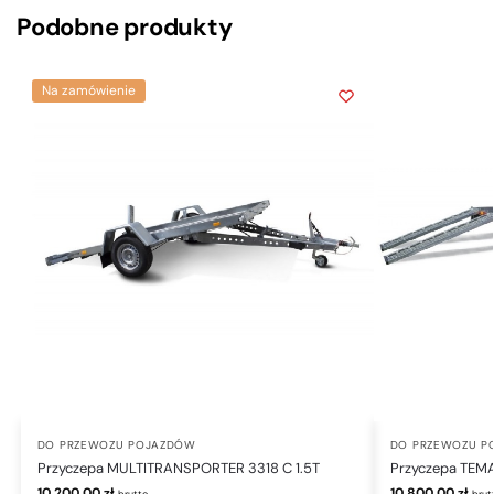
Podobne produkty
Na zamówienie
DO PRZEWOZU POJAZDÓW
DO PRZEWOZU P
Przyczepa MULTITRANSPORTER 3318 C 1.5T
Przyczepa TEM
10,200.00
zł
10,800.00
zł
brutto
brut