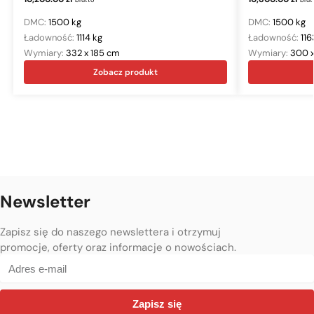
DMC:
1500 kg
DMC:
1500 kg
Ładowność:
1114 kg
Ładowność:
116
Wymiary:
332 x 185 cm
Wymiary:
300 
Zobacz produkt
Newsletter
Zapisz się do naszego newslettera i otrzymuj
promocje, oferty oraz informacje o nowościach.
Zapisz się