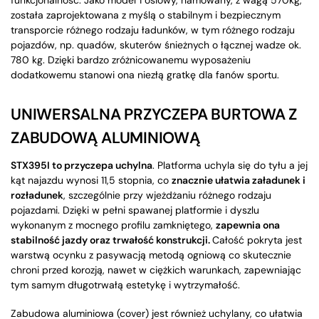
została zaprojektowana z myślą o stabilnym i bezpiecznym
transporcie różnego rodzaju ładunków, w tym różnego rodzaju
pojazdów, np. quadów, skuterów śnieżnych o łącznej wadze ok.
780 kg. Dzięki bardzo zróżnicowanemu wyposażeniu
dodatkowemu stanowi ona niezłą gratkę dla fanów sportu.
UNIWERSALNA PRZYCZEPA BURTOWA Z
ZABUDOWĄ ALUMINIOWĄ
STX395I to przyczepa uchylna
. Platforma uchyla się do tyłu a jej
kąt najazdu wynosi 11,5 stopnia, co
znacznie ułatwia załadunek i
rozładunek
, szczególnie przy wjeżdżaniu różnego rodzaju
pojazdami. Dzięki w pełni spawanej platformie i dyszlu
wykonanym z mocnego profilu zamkniętego,
zapewnia ona
stabilność jazdy oraz trwałość konstrukcji.
Całość pokryta jest
warstwą ocynku z pasywacją metodą ogniową co skutecznie
chroni przed korozją, nawet w ciężkich warunkach, zapewniając
tym samym długotrwałą estetykę i wytrzymałość.
Zabudowa aluminiowa (cover) jest również uchylany, co ułatwia