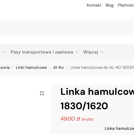
Kontakt
Blog
Płatnośc
Szu
p
Pasy transportowe i zawiesia
Więcej
esoria
Linki hamulcowe
Al-Ko
Linka hamulcowa do AL-KO 1830/
/
/
/
Linka hamulco
1830/1620
49.00
zł
brutto
Linka hamulco