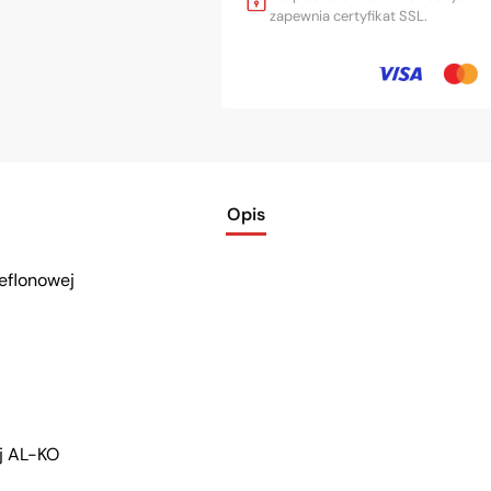
zapewnia certyfikat SSL.
Opis
eflonowej
ej AL-KO