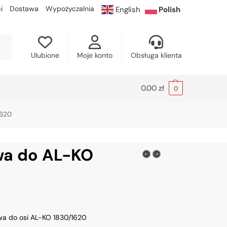
i
Dostawa
Wypożyczalnia
English
Polish
kaj
Ulubione
Moje konto
Obsługa klienta
0.00
zł
0
1620
wa do AL-KO
wa do osi AL-KO 1830/1620