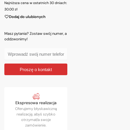
Najniższa cena w ostatnich 30 dniach:
koszyka
30.00
zł
Dodaj do ulubionych
Masz pytania? Zostaw swój numer, a
oddzwonimy!
Proszę o kontakt
Ekspresowa realizacja
Oferujemy błyskawiczną
realizację, abyś szybko
otrzymał/a swoje
zamówienie.