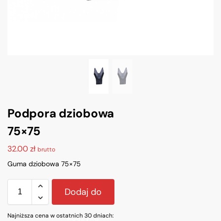
Podpora dziobowa
75×75
32.00
zł
brutto
Guma dziobowa 75×75
Dodaj do
Najniższa cena w ostatnich 30 dniach:
koszyka