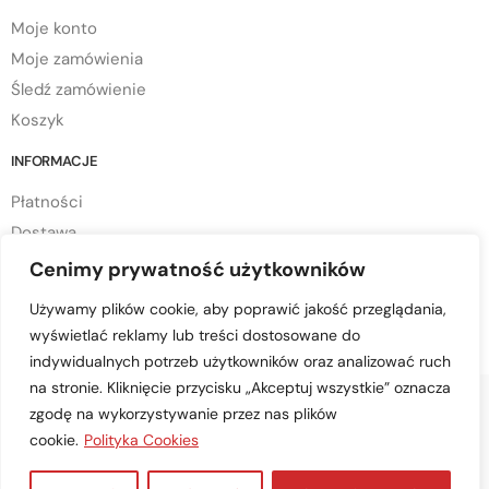
Moje konto
Moje zamówienia
Śledź zamówienie
Koszyk
INFORMACJE
Płatności
Dostawa
Regulamin sklepu
Cenimy prywatność użytkowników
Polityka prywatności
Używamy plików cookie, aby poprawić jakość przeglądania,
Polityka cookies
wyświetlać reklamy lub treści dostosowane do
indywidualnych potrzeb użytkowników oraz analizować ruch
na stronie. Kliknięcie przycisku „Akceptuj wszystkie” oznacza
zgodę na wykorzystywanie przez nas plików
cookie.
Polityka Cookies
© Copyright 2023 mtd-przyczepy.pl – All Rights Reserved