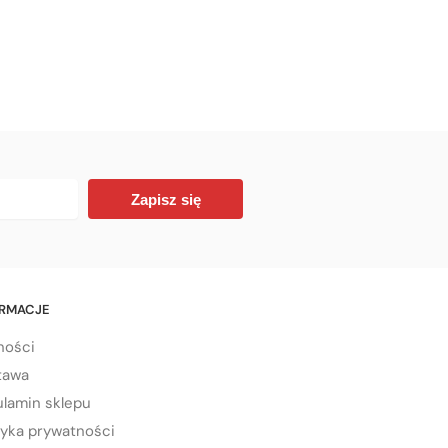
Zapisz się
ORMACJE
ności
tawa
lamin sklepu
tyka prywatności