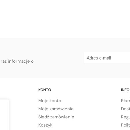
oraz informacje o
KONTO
INF
Moje konto
Płat
Moje zamówienia
Dos
Śledź zamówienie
Regu
,
Koszyk
Poli