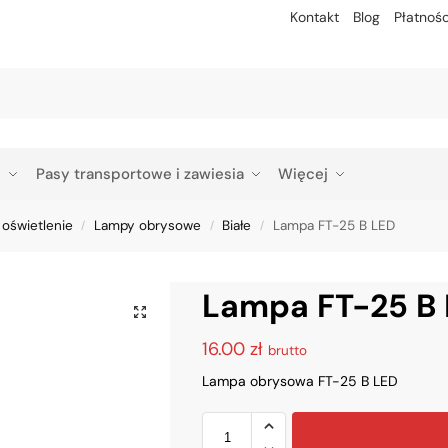
Kontakt
Blog
Płatnośc
Szu
p
Pasy transportowe i zawiesia
Więcej
 oświetlenie
Lampy obrysowe
Białe
Lampa FT-25 B LED
/
/
/
Lampa FT-25 B
16.00
zł
brutto
Lampa obrysowa FT-25 B LED