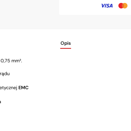
Opis
×0,75 mm².
prądu
etycznej
EMC
a