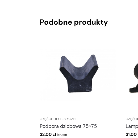
Podobne produkty
CZĘŚCI DO PRZYCZEP
CZĘŚC
Podpora dziobowa 75×75
Lamp
32.00
zł
31.00
brutto