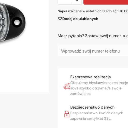
Najniższa cena w ostatnich 30 dniach:
16.0
Dodaj do ulubionych
Masz pytania? Zostaw swój numer, a
Ekspresowa realizacja
Oferujemy błyskawiczną realizację
abyś szybko otrzymał/a swoje
zamówienie.
Bezpieczeństwo danych
Bezpieczeństwo Twoich danych
zapewnia certyfikat SSL.