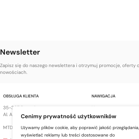
Newsletter
Zapisz się do naszego newslettera i otrzymuj promocje, oferty 
nowościach.
OBSŁUGA KLIENTA
NAWIGACJA
35-307 Rzeszów
Home
Al. Armii Krajowej 68
Cenimy prywatność użytkowników
Sklep
O Firmie
MTD sp. z o.o.
Używamy plików cookie, aby poprawić jakość przeglądania
Blog
wyświetlać reklamy lub treści dostosowane do