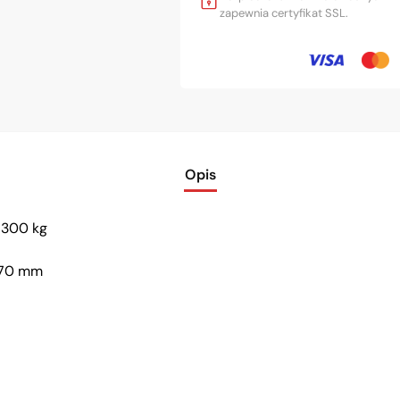
zapewnia certyfikat SSL.
Opis
 300 kg
770 mm