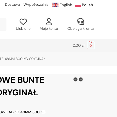
i
Dostawa
Wypożyczalnia
English
Polish
kaj
Ulubione
Moje konto
Obsługa klienta
0.00
zł
0
E 48MM 300 KG ORYGINAŁ
OWE BUNTE
ORYGINAŁ
OWE AL-KO 48MM 300 KG