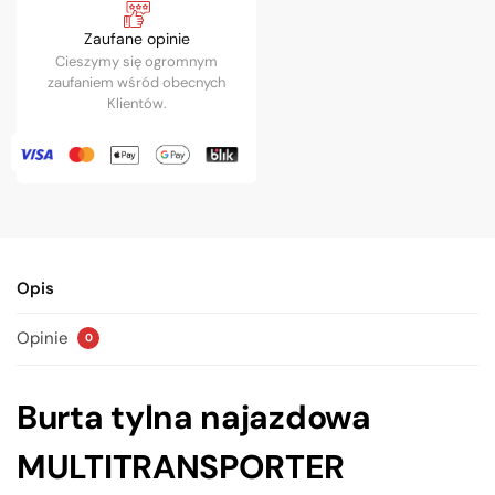
Zaufane opinie
Cieszymy się ogromnym
zaufaniem wśród obecnych
Klientów.
Opis
Opinie
0
Burta tylna najazdowa
MULTITRANSPORTER