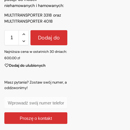
niehamowanych i hamowanych:
MULTITRANSPORTER 3318 oraz
MULTITRANSPORTER 4018
Dodaj do
Najniższa cena w ostatnich 30 dniach:
koszyka
600.00
zł
Dodaj do ulubionych
Masz pytania? Zostaw swój numer, a
oddzwonimy!
Proszę o kontakt