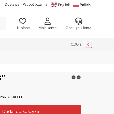
i
Dostawa
Wypożyczalnia
English
Polish
kaj
Ulubione
Moje konto
Obsługa klienta
0.00
zł
0
3″
otnik AL-KO 13″
Dodaj do koszyka