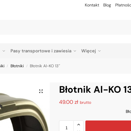
Kontakt
Blog
Płatnośc
Szu
p
Pasy transportowe i zawiesia
Więcej
iki
Błotniki
Błotnik Al-KO 13″
/
/
Błotnik Al-KO 1
49.00
zł
brutto
Bł