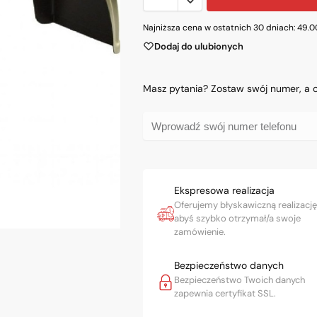
Najniższa cena w ostatnich 30 dniach:
49.
Dodaj do ulubionych
Masz pytania? Zostaw swój numer, a
Ekspresowa realizacja
Oferujemy błyskawiczną realizację
abyś szybko otrzymał/a swoje
zamówienie.
Bezpieczeństwo danych
Bezpieczeństwo Twoich danych
zapewnia certyfikat SSL.