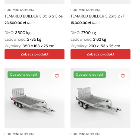
POD MINI KOPARKĘ
POD MINI KOPARKĘ
TEMARED BUILDER 3 3516 S 3 oś
TEMARED BUILDER 3 2615 2.7T
23,500.00
zł
15,300.00
zł
brutto
brutto
DMC:
3500 kg
DMC:
2700 kg
Ładowność:
2785 kg
Ładowność:
2162 kg
Wymiary:
350 x 168 x 25 cm
Wymiary:
260 x 153 x 25 cm
Zobacz produkt
Zobacz produkt
Dostępna od ręki
Dostępna od ręki
POD MINI KOPARKĘ
POD MINI KOPARKĘ