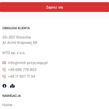
Zapisz się
OBSŁUGA KLIENTA
35-307 Rzeszów
Al. Armii Krajowej 68
MTD sp. z o.o.
info@mtd-przyczepy.pl
+48 695 776 853
+48 17 857 71 54
NAWIGACJA
Home