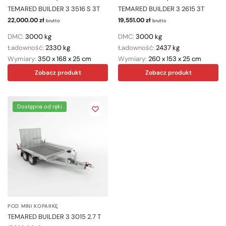
TEMARED BUILDER 3 3516 S 3T
TEMARED BUILDER 3 2615 3T
22,000.00
zł
19,551.00
zł
brutto
brutto
DMC:
3000 kg
DMC:
3000 kg
Ładowność:
2330 kg
Ładowność:
2437 kg
Wymiary:
350 x 168 x 25 cm
Wymiary:
260 x 153 x 25 cm
Zobacz produkt
Zobacz produkt
Dostępna od ręki
POD MINI KOPARKĘ
TEMARED BUILDER 3 3015 2.7 T