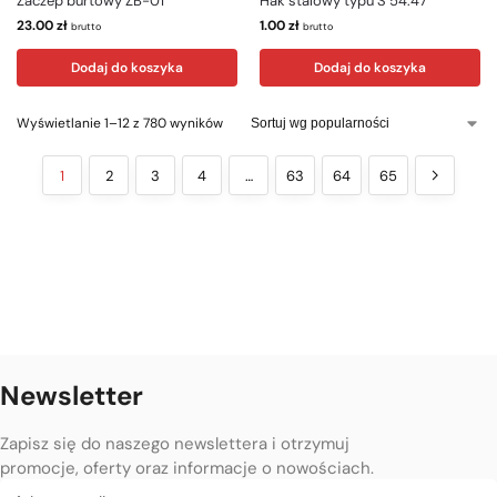
Zaczep burtowy ZB-01
Hak stalowy typu S 54.47
23.00
zł
1.00
zł
brutto
brutto
Dodaj do koszyka
Dodaj do koszyka
Wyświetlanie 1–12 z 780 wyników
1
2
3
4
…
63
64
65
Newsletter
Zapisz się do naszego newslettera i otrzymuj
promocje, oferty oraz informacje o nowościach.