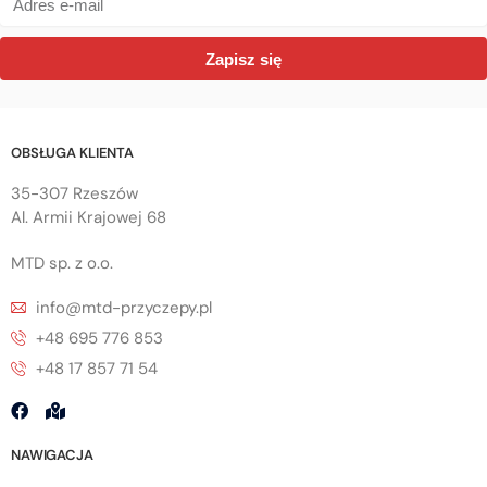
Zapisz się
OBSŁUGA KLIENTA
35-307 Rzeszów
Al. Armii Krajowej 68
MTD sp. z o.o.
info@mtd-przyczepy.pl
+48 695 776 853
+48 17 857 71 54
NAWIGACJA