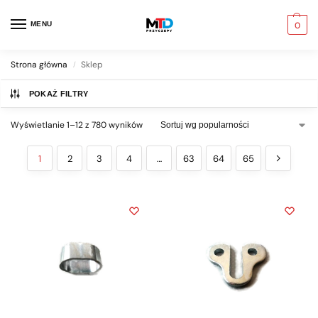
MENU
0
Strona główna
Sklep
/
POKAŻ FILTRY
Wyświetlanie 1–12 z 780 wyników
1
2
3
4
…
63
64
65