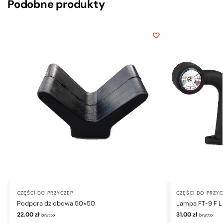
Podobne produkty
CZĘŚCI DO PRZYCZEP
CZĘŚCI DO PRZY
Podpora dziobowa 50×50
Lampa FT-9 F 
22.00
zł
31.00
zł
brutto
brutto