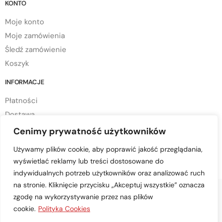
KONTO
Moje konto
Moje zamówienia
Śledź zamówienie
Koszyk
INFORMACJE
Płatności
Dostawa
Regulamin sklepu
Cenimy prywatność użytkowników
Polityka prywatności
Używamy plików cookie, aby poprawić jakość przeglądania,
Polityka cookies
wyświetlać reklamy lub treści dostosowane do
indywidualnych potrzeb użytkowników oraz analizować ruch
na stronie. Kliknięcie przycisku „Akceptuj wszystkie” oznacza
zgodę na wykorzystywanie przez nas plików
cookie.
Polityka Cookies
© Copyright 2023 mtd-przyczepy.pl – All Rights Reserved