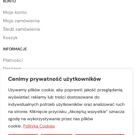
KONTO
Moje konto
Moje zamówienia
Śledź zamówienie
Koszyk
INFORMACJE
Płatności
Dostawa
Regulamin sklepu
Cenimy prywatność użytkowników
Polityka prywatności
Używamy plików cookie, aby poprawić jakość przeglądania,
Polityka cookies
wyświetlać reklamy lub treści dostosowane do
indywidualnych potrzeb użytkowników oraz analizować ruch
na stronie. Kliknięcie przycisku „Akceptuj wszystkie” oznacza
zgodę na wykorzystywanie przez nas plików
cookie.
Polityka Cookies
© Copyright 2023 mtd-przyczepy.pl – All Rights Reserved