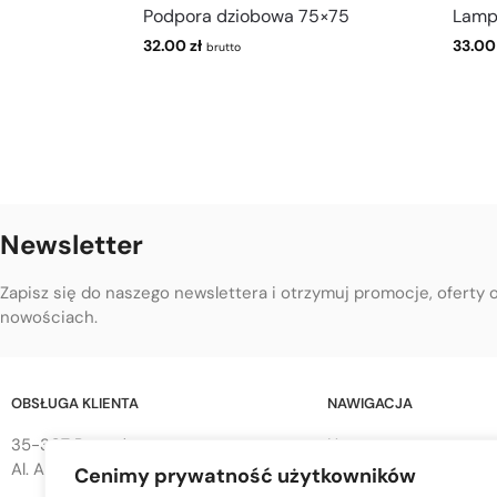
Podpora dziobowa 75×75
Lamp
32.00
zł
33.0
brutto
Newsletter
Zapisz się do naszego newslettera i otrzymuj promocje, oferty 
nowościach.
OBSŁUGA KLIENTA
NAWIGACJA
35-307 Rzeszów
Home
Al. Armii Krajowej 68
Cenimy prywatność użytkowników
Sklep