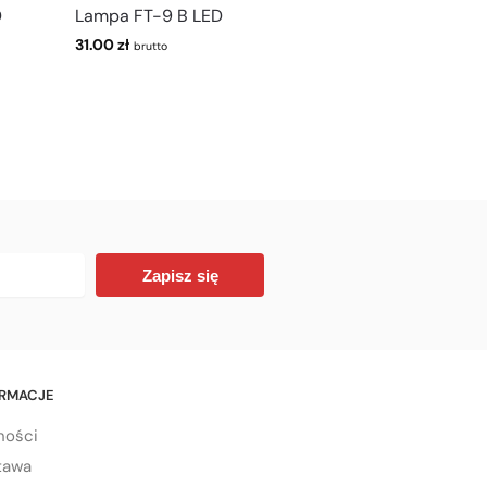
D
Lampa FT-9 B LED
31.00
zł
brutto
Zapisz się
ORMACJE
ności
tawa