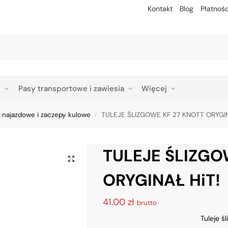
Kontakt
Blog
Płatnośc
Szu
p
Pasy transportowe i zawiesia
Więcej
 najazdowe i zaczepy kulowe
TULEJE ŚLIZGOWE KF 27 KNOTT ORYGIN
/
TULEJE ŚLIZGO
ORYGINAŁ HiT!
41.00
zł
brutto
Tuleje ś