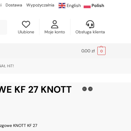
i
Dostawa
Wypożyczalnia
English
Polish
kaj
Ulubione
Moje konto
Obsługa klienta
0.00
zł
0
AŁ HiT!
WE KF 27 KNOTT
lizgowe KNOTT KF 27