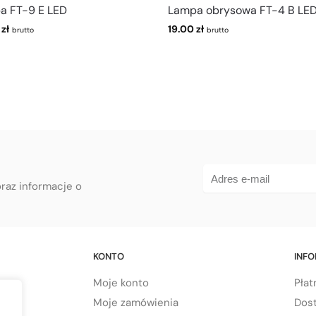
a FT-9 E LED
Lampa obrysowa FT-4 B LE
0
zł
19.00
zł
brutto
brutto
oraz informacje o
KONTO
INF
Moje konto
Płat
Moje zamówienia
Dos