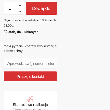
Dodaj do
Najniższa cena w ostatnich 30 dniach:
koszyka
23.00
zł
Dodaj do ulubionych
Masz pytania? Zostaw swój numer, a
oddzwonimy!
Proszę o kontakt
Ekspresowa realizacja
Oferujemy błyskawiczną