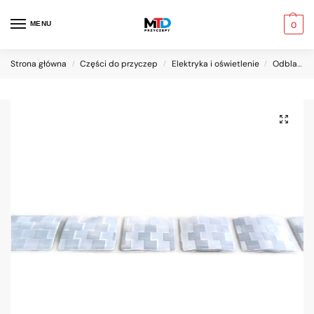
MENU
0
Strona główna
Części do przyczep
Elektryka i oświetlenie
Odblaski i taśmy odblaskowe
/
/
/