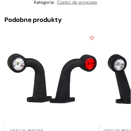
Kategoria:
Części do przyczep
Podobne produkty
CZĘŚCI DO PRZYCZEP
CZĘŚCI DO PRZY