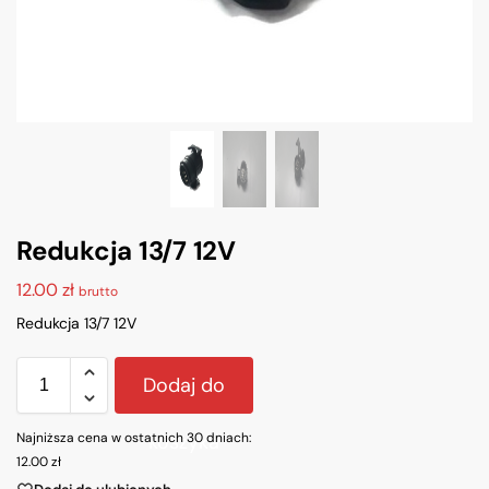
Redukcja 13/7 12V
12.00
zł
brutto
Redukcja 13/7 12V
Dodaj do
Najniższa cena w ostatnich 30 dniach:
koszyka
12.00
zł