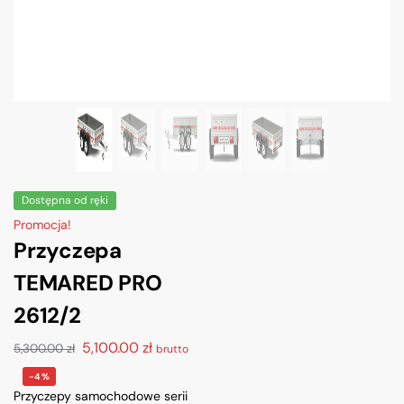
Dostępna od ręki
Promocja!
Przyczepa
TEMARED PRO
2612/2
5,100.00
zł
5,300.00
zł
brutto
-4%
Przyczepy samochodowe serii