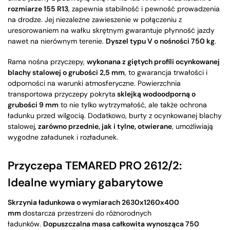
rozmiarze 155 R13
, zapewnia stabilność i pewność prowadzenia
na drodze. Jej niezależne zawieszenie w połączeniu z
uresorowaniem na wałku skrętnym gwarantuje płynność jazdy
nawet na nierównym terenie.
Dyszel typu V o nośności 750 kg
.
Rama nośna przyczepy,
wykonana z giętych profili ocynkowanej
blachy stalowej o grubości 2,5 mm
, to gwarancja trwałości i
odporności na warunki atmosferyczne. Powierzchnia
transportowa przyczepy pokryta
sklejką wodoodporną o
grubości 9 mm
to nie tylko wytrzymałość, ale także ochrona
ładunku przed wilgocią. Dodatkowo, burty z ocynkowanej blachy
stalowej,
zarówno przednie, jak i tylne, otwierane
, umożliwiają
wygodne załadunek i rozładunek.
Przyczepa TEMARED PRO 2612/2:
Idealne wymiary gabarytowe
Skrzynia ładunkowa o wymiarach 2630x1260x400
mm
dostarcza przestrzeni do różnorodnych
ładunków.
Dopuszczalna masa całkowita wynosząca 750