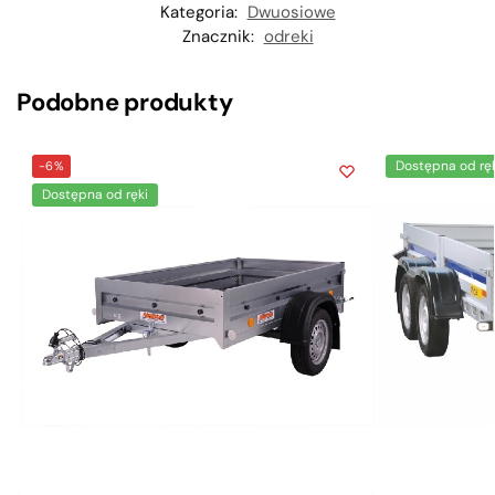
Kategoria:
Dwuosiowe
Znacznik:
odreki
Podobne produkty
Dostępna od ręk
-6%
Dostępna od ręki