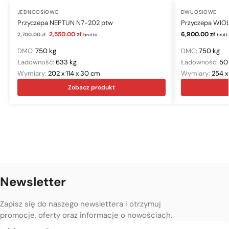
JEDNOOSIOWE
DWUOSIOWE
Przyczepa NEPTUN N7-202 ptw
Przyczepa WIO
2,550.00
zł
6,900.00
zł
2,700.00
zł
brutto
brutt
DMC:
750 kg
DMC:
750 kg
Ładowność:
633 kg
Ładowność:
50
Wymiary:
202 x 114 x 30 cm
Wymiary:
254 x
Zobacz produkt
Newsletter
Zapisz się do naszego newslettera i otrzymuj
promocje, oferty oraz informacje o nowościach.