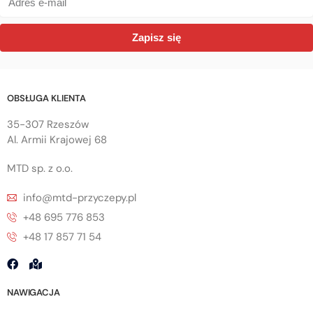
Zapisz się
OBSŁUGA KLIENTA
35-307 Rzeszów
Al. Armii Krajowej 68
MTD sp. z o.o.
info@mtd-przyczepy.pl
+48 695 776 853
+48 17 857 71 54
NAWIGACJA