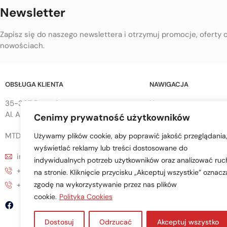
Newsletter
Zapisz się do naszego newslettera i otrzymuj promocje, oferty 
nowościach.
OBSŁUGA KLIENTA
NAWIGACJA
35-307 Rzeszów
Home
Al. Armii Krajowej 68
Cenimy prywatność użytkowników
Sklep
O Firmie
MTD sp. z o.o.
Używamy plików cookie, aby poprawić jakość przeglądania
Blog
wyświetlać reklamy lub treści dostosowane do
info@mtd-przyczepy.pl
Obsługa klienta
indywidualnych potrzeb użytkowników oraz analizować ruc
+48 695 776 853
na stronie. Kliknięcie przycisku „Akceptuj wszystkie” oznacz
+48 17 857 71 54
zgodę na wykorzystywanie przez nas plików
cookie.
Polityka Cookies
Dostosuj
Odrzucać
Akceptuj wszystko