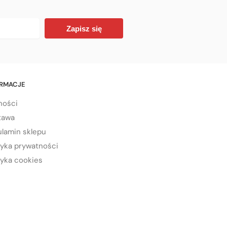
Zapisz się
ORMACJE
ności
tawa
lamin sklepu
tyka prywatności
tyka cookies