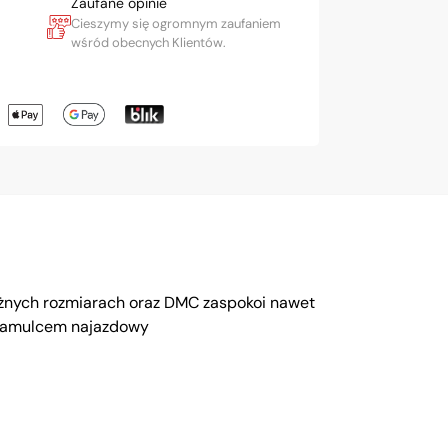
Zaufane opinie
Cieszymy się ogromnym zaufaniem
wśród obecnych Klientów.
óżnych rozmiarach oraz DMC zaspokoi nawet
 hamulcem najazdowy