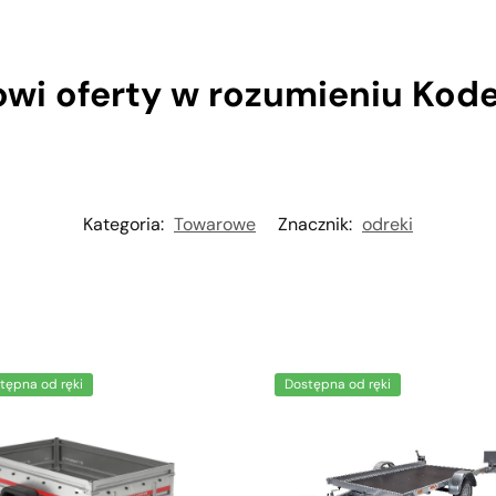
owi oferty w rozumieniu Kod
Kategoria:
Towarowe
Znacznik:
odreki
tępna od ręki
Dostępna od ręki