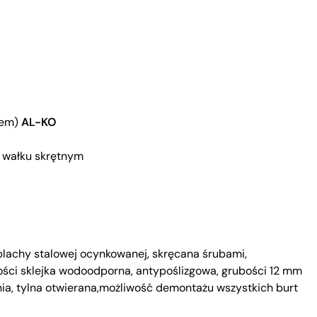
dem)
AL-KO
a wałku skrętnym
 blachy stalowej ocynkowanej, skręcana śrubami,
ości sklejka wodoodporna, antypoślizgowa, grubości 12 mm
ia, tylna otwierana,możliwość demontażu wszystkich burt