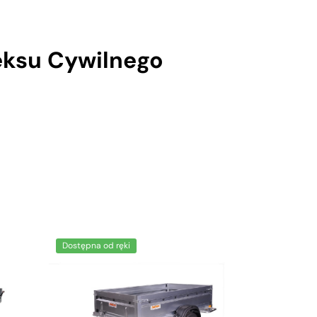
eksu Cywilnego
Dostępna od ręki