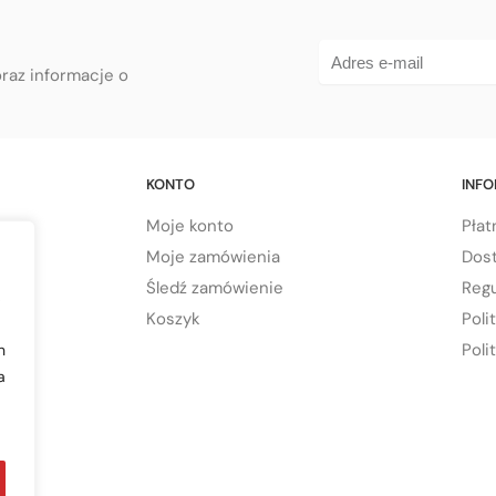
oraz informacje o
KONTO
INF
Moje konto
Płat
Moje zamówienia
Dos
Śledź zamówienie
Regu
,
Koszyk
Poli
Poli
h
a