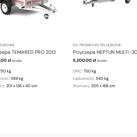
OSIOWE
DO PRZEWOZU POJAZDÓW
czepa TEMARED PRO 2012
Przyczepa NEPTUN MULTI-3
0.00
zł
5,200.00
zł
brutto
brutto
750 kg
DMC:
750 kg
ność:
589 kg
Ładowność:
540 kg
ry:
201 x 126 x 40 cm
Wymiary:
305 x 166 cm