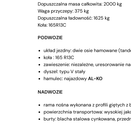
Dopuszczalna masa całkowita: 2000 kg
Waga przyczepy: 375 kg
Dopuszczalna ładowność: 1625 kg
Koła: 165R13C
PODWOZIE
układ jezdny: dwie osie hamowane (tan
koła : 165 R13C
zawieszenie: niezależne, uresorowanie n
dyszel: typu V stały
hamulec: najazdowy
AL-KO
NADWOZIE
rama nośna wykonana z profili giętych z
powierzchnia transportowa: wysokiej jak
burty: blacha stalowa cynkowana, przedn