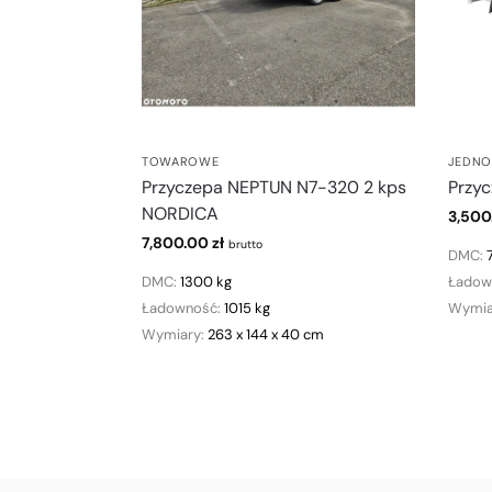
TOWAROWE
JEDNO
Przyczepa NEPTUN N7-320 2 kps
Przy
NORDICA
3,50
7,800.00
zł
brutto
DMC:
DMC:
1300 kg
Ładow
Ładowność:
1015 kg
Wymia
Wymiary:
263 x 144 x 40 cm