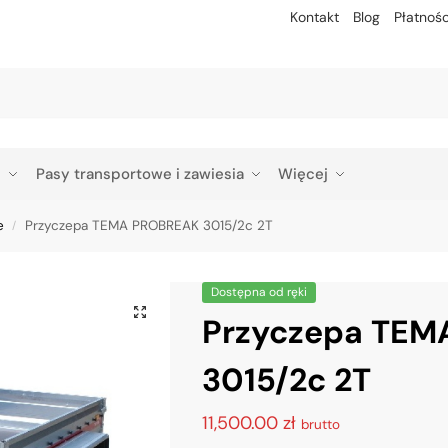
Kontakt
Blog
Płatnośc
Szu
p
Pasy transportowe i zawiesia
Więcej
e
Przyczepa TEMA PROBREAK 3015/2c 2T
/
Dostępna od ręki
Przyczepa TEM
3015/2c 2T
11,500.00
zł
brutto