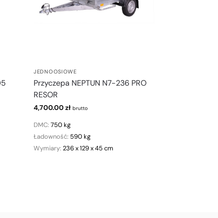
JEDNOOSIOWE
05
Przyczepa NEPTUN N7-236 PRO
RESOR
4,700.00
zł
brutto
DMC:
750 kg
Ładowność:
590 kg
Wymiary:
236 x 129 x 45 cm