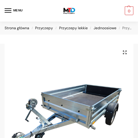
MENU
0
Strona główna
Przyczepy
Przyczepy lekkie
Jednoosiowe
Przyczepa NEPTUN N7-253 HOBBY
/
/
/
/