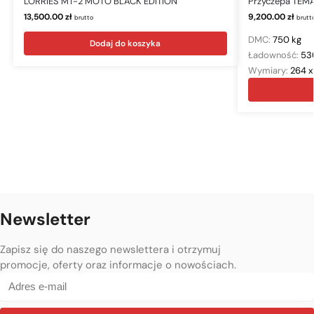
LORRIES MT-2 MOTO BLACK EDITION
Przyczepa TE
13,500.00
zł
9,200.00
zł
brutto
brutt
DMC:
750 kg
Dodaj do koszyka
Ładowność:
53
Wymiary:
264 x
Newsletter
Zapisz się do naszego newslettera i otrzymuj
promocje, oferty oraz informacje o nowościach.