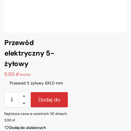
Przewód
elektryczny 5-
żyłowy
5.50
zł
brutto
Przewód 5 żyłowy 6X1,0 mm
Dodaj do
Najniższa cena w ostatnich 30 dniach:
koszyka
5.50
zł
Dodaj do ulubionych