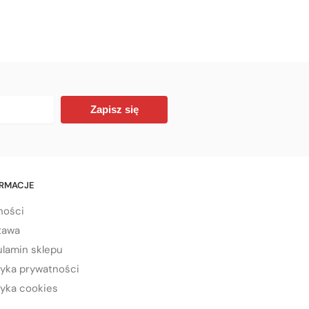
Zapisz się
ORMACJE
ności
tawa
lamin sklepu
tyka prywatności
tyka cookies