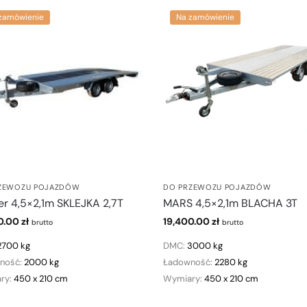
zamówienie
Na zamówienie
ZEWOZU POJAZDÓW
DO PRZEWOZU POJAZDÓW
er 4,5×2,1m SKLEJKA 2,7T
MARS 4,5×2,1m BLACHA 3T
0.00
zł
19,400.00
zł
brutto
brutto
2700 kg
DMC:
3000 kg
ność:
2000 kg
Ładowność:
2280 kg
ry:
450 x 210 cm
Wymiary:
450 x 210 cm