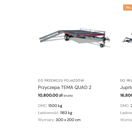
Na 
DO PRZEWOZU POJAZDÓW
DO PR
Przyczepa TEMA QUAD 2
Jupit
10,800.00
zł
16,80
brutto
DMC:
1500 kg
DMC:
Ładowność:
1163 kg
Ładow
Wymiary:
300 x 200 cm
Wymia