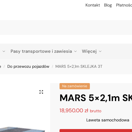
Kontakt
Blog
Płatnośc
Szu
p
Pasy transportowe i zawiesia
Więcej
e
Do przewozu pojazdów
MARS 5×2,1m SKLEJKA 3T
/
/
Na zamówienie
MARS 5×2,1m S
18,950.00
zł
brutto
Laweta samochodowa