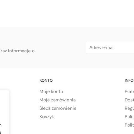
oraz informacje o
KONTO
INF
Moje konto
Płat
Moje zamówienia
Dos
Śledź zamówienie
Regu
,
Koszyk
Poli
Poli
h
a