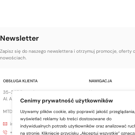
Newsletter
Zapisz się do naszego newslettera i otrzymuj promocje, oferty 
nowościach.
OBSŁUGA KLIENTA
NAWIGACJA
35-307 Rzeszów
Home
Al. Armii Krajowej 68
Cenimy prywatność użytkowników
Sklep
O Firmie
MTD sp. z o.o.
Używamy plików cookie, aby poprawić jakość przeglądania
Blog
wyświetlać reklamy lub treści dostosowane do
info@mtd-przyczepy.pl
Obsługa klienta
indywidualnych potrzeb użytkowników oraz analizować ruc
+48 695 776 853
na stronie. Kliknięcie przycisku „Akceptuj wszystkie” oznacz