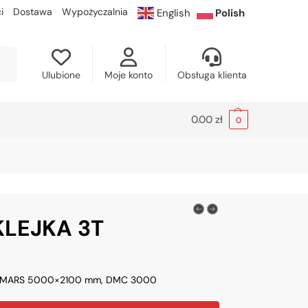
i
Dostawa
Wypożyczalnia
English
Polish
kaj
Ulubione
Moje konto
Obsługa klienta
0.00
zł
0
KLEJKA 3T
 MARS 5000×2100 mm, DMC 3000