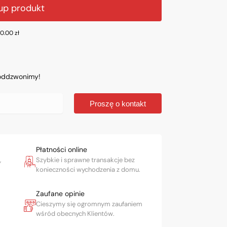
up produkt
50.00
zł
 oddzwonimy!
Proszę o kontakt
Płatności online
,
Szybkie i sprawne transakcje bez
konieczności wychodzenia z domu.
Zaufane opinie
Cieszymy się ogromnym zaufaniem
wśród obecnych Klientów.