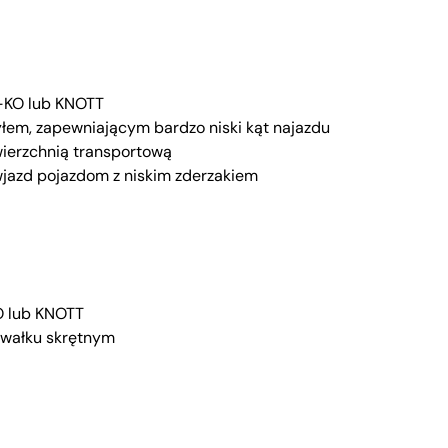
-KO lub KNOTT
łem, zapewniającym bardzo niski kąt najazdu
erzchnią transportową
wjazd pojazdom z niskim zderzakiem
O lub KNOTT
 wałku skrętnym