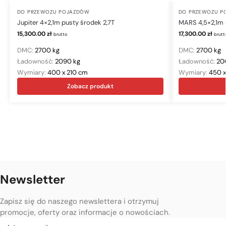
DO PRZEWOZU POJAZDÓW
DO PRZEWOZU P
Jupiter 4×2,1m pusty środek 2,7T
MARS 4,5×2,1m 
15,300.00
zł
17,300.00
zł
brutto
brutt
DMC:
2700 kg
DMC:
2700 kg
Ładowność:
2090 kg
Ładowność:
20
Wymiary:
400 x 210 cm
Wymiary:
450 x
Zobacz produkt
Newsletter
Zapisz się do naszego newslettera i otrzymuj
promocje, oferty oraz informacje o nowościach.