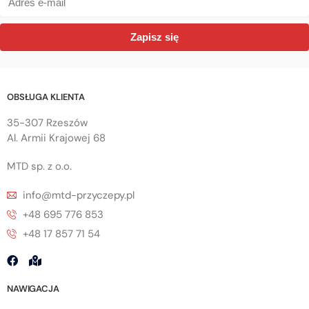
Zapisz się
OBSŁUGA KLIENTA
35-307 Rzeszów
Al. Armii Krajowej 68
MTD sp. z o.o.
info@mtd-przyczepy.pl
+48 695 776 853
+48 17 857 71 54
NAWIGACJA