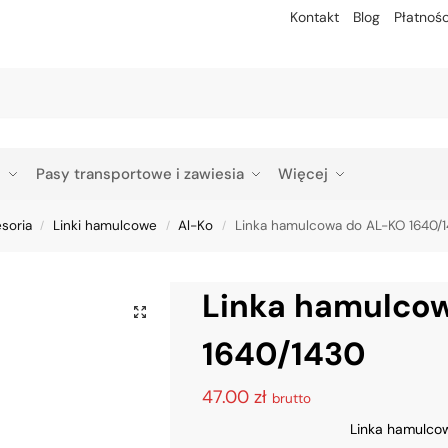
Kontakt
Blog
Płatnośc
Szu
p
Pasy transportowe i zawiesia
Więcej
esoria
Linki hamulcowe
Al-Ko
Linka hamulcowa do AL-KO 1640/
/
/
/
Linka hamulco
1640/1430
47.00
zł
brutto
Linka hamulco