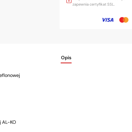
zapewnia certyfikat SSL.
Opis
eflonowej
ej AL-KO