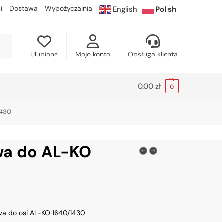
i
Dostawa
Wypożyczalnia
English
Polish
kaj
Ulubione
Moje konto
Obsługa klienta
0.00
zł
0
1430
wa do AL-KO
wa do osi AL-KO 1640/1430