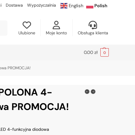
i
Dostawa
Wypożyczalnia
English
Polish
kaj
Ulubione
Moje konto
Obsługa klienta
0.00
zł
0
dowa PROMOCJA!
SPOLONA 4-
owa PROMOCJA!
LED 4-funkcyjna diodowa