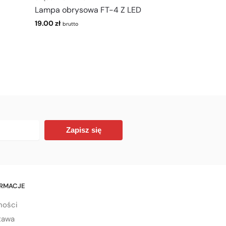
Lampa obrysowa FT-4 Z LED
19.00
zł
brutto
Zapisz się
ORMACJE
ności
tawa