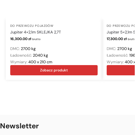
DO PRZEWOZU POJAZDÓW
DO PRZEWOZU P
Jupiter 4×2,1m SKLEJKA 2,7T
Jupiter 5×2,1m 
16,300.00
zł
17,300.00
zł
brutto
brutt
DMC:
2700 kg
DMC:
2700 kg
Ładowność:
2040 kg
Ładowność:
19
Wymiary:
400 x 210 cm
Wymiary:
400 
Zobacz produkt
Newsletter