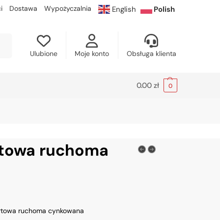
i
Dostawa
Wypożyczalnia
English
Polish
kaj
Ulubione
Moje konto
Obsługa klienta
0.00
zł
0
towa ruchoma
rtowa ruchoma cynkowana