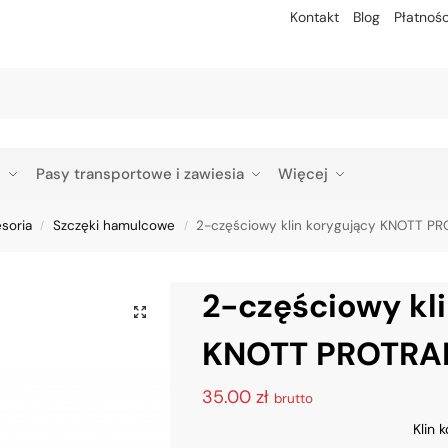
Kontakt
Blog
Płatnośc
Szu
p
Pasy transportowe i zawiesia
Więcej
esoria
Szczęki hamulcowe
2-częściowy klin korygujący KNOTT PR
/
/
2-częściowy kl
KNOTT PROTRAI
35.00
zł
brutto
Klin 