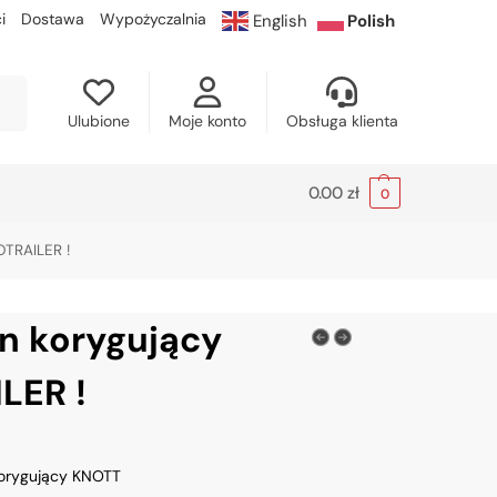
i
Dostawa
Wypożyczalnia
English
Polish
kaj
Ulubione
Moje konto
Obsługa klienta
0.00
zł
0
OTRAILER !
in korygujący
LER !
korygujący KNOTT